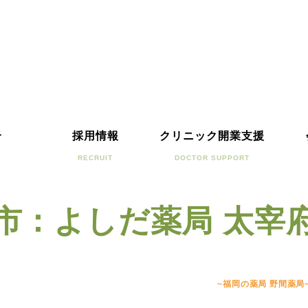
介
採用情報
クリニック開業支援
RECRUIT
DOCTOR SUPPORT
市：よしだ薬局 太宰
~福岡の薬局 野間薬局