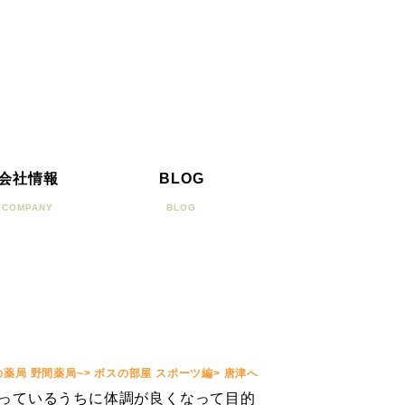
会社情報
BLOG
COMPANY
BLOG
の薬局 野間薬局~
>
ボスの部屋 スポーツ編
>
唐津へ
っているうちに体調が良くなって目的