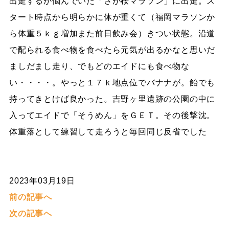
出走するか悩んでいた「さが桜マラソン」に出走。ス
タート時点から明らかに体が重くて（福岡マラソンか
ら体重５ｋｇ増加また前日飲み会）きつい状態。沿道
で配られる食べ物を食べたら元気が出るかなと思いだ
ましだまし走り、でもどのエイドにも食べ物な
い・・・・。やっと１７ｋ地点位でバナナが。飴でも
持ってきとけば良かった。吉野ヶ里遺跡の公園の中に
入ってエイドで「そうめん」をＧＥＴ。その後撃沈。
体重落として練習して走ろうと毎回同じ反省でした
2023年03月19日
前の記事へ
次の記事へ