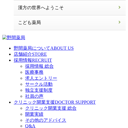
漢方の世界へようこそ
こども薬局
野間薬局について
ABOUT US
店舗紹介
STORE
採用情報
RECRUIT
採用情報 総合
医療事務
求人エントリー
サークル活動
独立支援制度
社員の声
クリニック開業支援
DOCTOR SUPPORT
クリニック開業支援 総合
開業実績
その他のアドバイス
Q&A