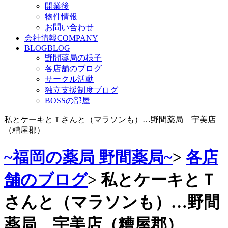
開業後
物件情報
お問い合わせ
会社情報
COMPANY
BLOG
BLOG
野間薬局の様子
各店舗のブログ
サークル活動
独立支援制度ブログ
BOSSの部屋
私とケーキとＴさんと（マラソンも）…野間薬局 宇美店
（糟屋郡）
~福岡の薬局 野間薬局~
>
各店
舗のブログ
>
私とケーキとＴ
さんと（マラソンも）…野間
薬局 宇美店（糟屋郡）