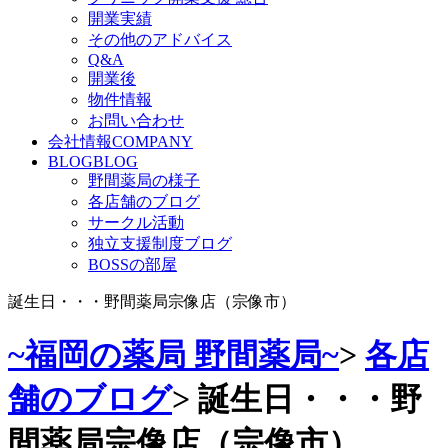
開業実績
その他のアドバイス
Q&A
開業後
物件情報
お問い合わせ
会社情報
COMPANY
BLOG
BLOG
野間薬局の様子
各店舗のブログ
サークル活動
独立支援制度ブログ
BOSSの部屋
誕生日・・・野間薬局宗像店（宗像市）
~福岡の薬局 野間薬局~
>
各店
舗のブログ
>
誕生日・・・野
間薬局宗像店（宗像市）