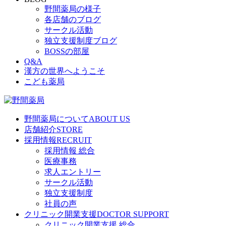
野間薬局の様子
各店舗のブログ
サークル活動
独立支援制度ブログ
BOSSの部屋
Q&A
漢方の世界へようこそ
こども薬局
野間薬局について
ABOUT US
店舗紹介
STORE
採用情報
RECRUIT
採用情報 総合
医療事務
求人エントリー
サークル活動
独立支援制度
社員の声
クリニック開業支援
DOCTOR SUPPORT
クリニック開業支援 総合