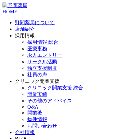
HOME
野間薬局について
店舗紹介
採用情報
採用情報 総合
医療事務
求人エントリー
サークル活動
独立支援制度
社員の声
クリニック開業支援
クリニック開業支援 総合
開業実績
その他のアドバイス
Q&A
開業後
物件情報
お問い合わせ
会社情報
BLOG