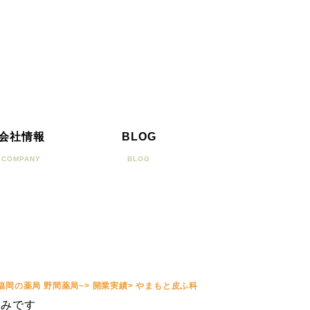
会社情報
BLOG
COMPANY
BLOG
福岡の薬局 野間薬局~
>
開業実績
>
やまもと皮ふ科
しみです