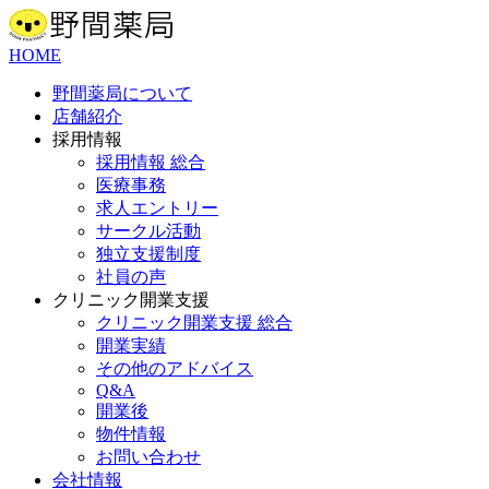
HOME
野間薬局について
店舗紹介
採用情報
採用情報 総合
医療事務
求人エントリー
サークル活動
独立支援制度
社員の声
クリニック開業支援
クリニック開業支援 総合
開業実績
その他のアドバイス
Q&A
開業後
物件情報
お問い合わせ
会社情報