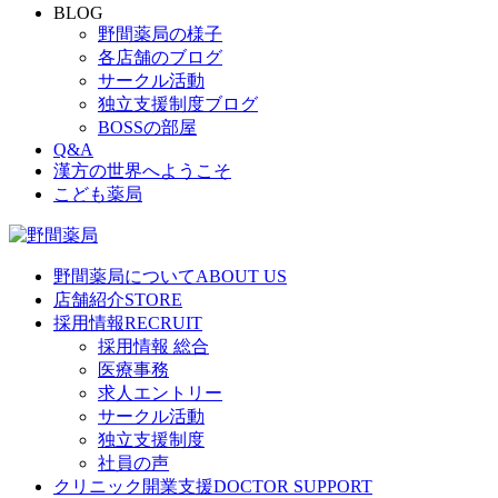
BLOG
野間薬局の様子
各店舗のブログ
サークル活動
独立支援制度ブログ
BOSSの部屋
Q&A
漢方の世界へようこそ
こども薬局
野間薬局について
ABOUT US
店舗紹介
STORE
採用情報
RECRUIT
採用情報 総合
医療事務
求人エントリー
サークル活動
独立支援制度
社員の声
クリニック開業支援
DOCTOR SUPPORT