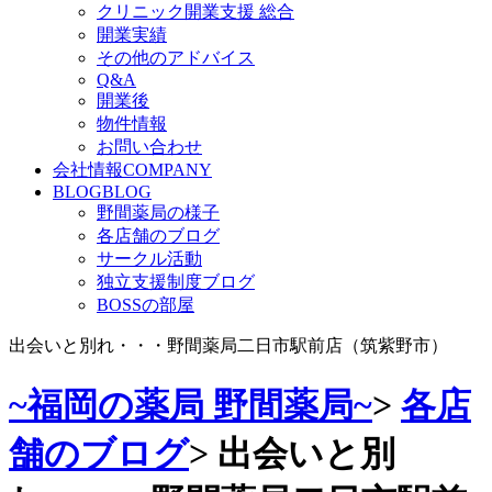
クリニック開業支援 総合
開業実績
その他のアドバイス
Q&A
開業後
物件情報
お問い合わせ
会社情報
COMPANY
BLOG
BLOG
野間薬局の様子
各店舗のブログ
サークル活動
独立支援制度ブログ
BOSSの部屋
出会いと別れ・・・野間薬局二日市駅前店（筑紫野市）
~福岡の薬局 野間薬局~
>
各店
舗のブログ
>
出会いと別