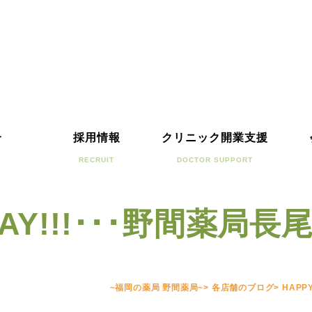
介
採用情報
クリニック開業支援
RECRUIT
DOCTOR SUPPORT
HDAY!!!･･･野間薬局
~福岡の薬局 野間薬局~
>
各店舗のブログ
>
HAPP