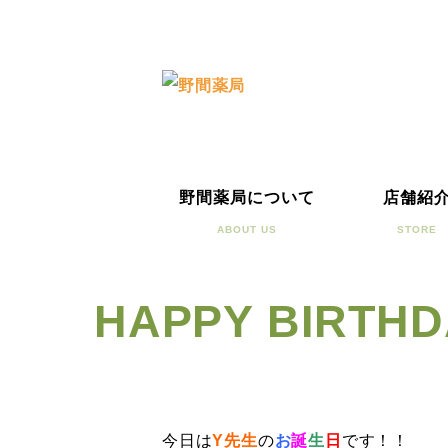
野間薬局について
店舗紹
ABOUT US
STORE
HAPPY BIRT
今日は
Y先生
の
お
誕
生
日
です！！