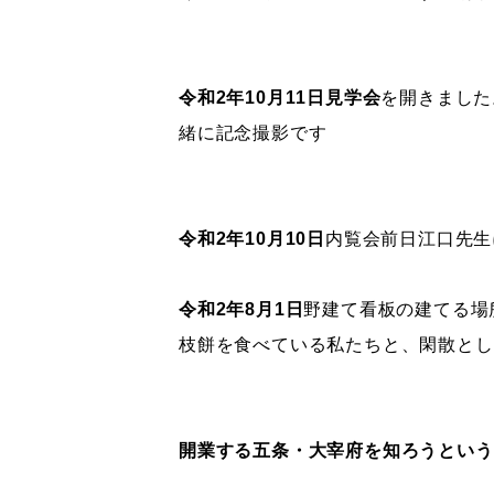
令和2年10月11日見学会
を開きました
緒に記念撮影です
令和2年10月10日
内覧会前日江口先生
令和2年8月1日
野建て看板の建てる場
枝餅を食べている私たちと、閑散とし
開業する五条・大宰府を知ろうという