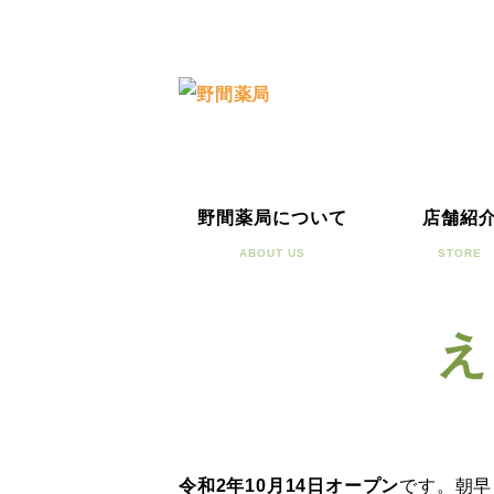
野間薬局について
店舗紹
ABOUT US
STORE
え
令和2年10月14日オープン
です。朝早