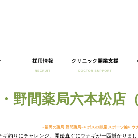
介
採用情報
クリニック開業支援
RECRUIT
DOCTOR SUPPORT
・野間薬局六本松店
~福岡の薬局 野間薬局~
>
ボスの部屋 スポーツ編
>
ウ
ナギ釣りにチャレンジ。開始直ぐにウナギが一匹掛かりまし