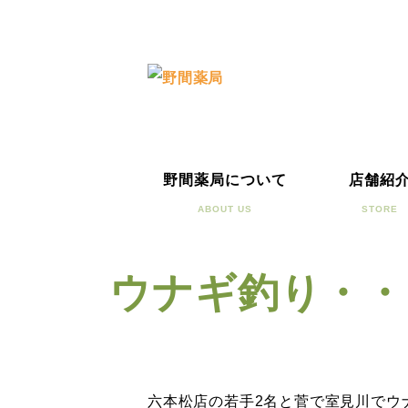
野間薬局について
店舗紹
ABOUT US
STORE
ウナギ釣り・・
六本松店の若手2名と菅で室見川でウ