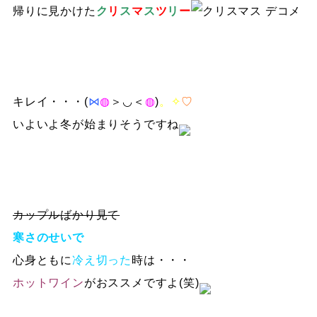
帰りに見かけた
ク
リ
ス
マ
ス
ツ
リ
ー
キレイ・・・(
⋈
◍
＞◡＜
◍
)
。✧
♡
いよいよ冬が始まりそうですね
カップルばかり見て
寒さのせいで
心身ともに
冷え切った
時は・・・
ホットワイン
がおススメですよ(笑)