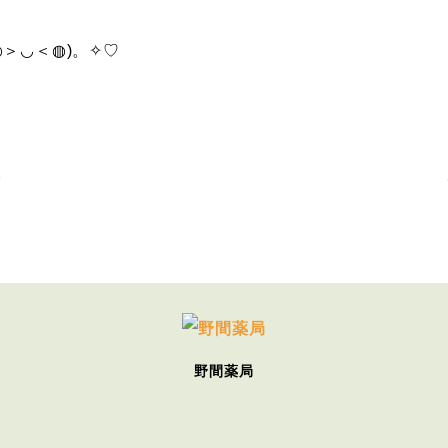
＞◡＜◍)。✧♡
へ
野間薬局