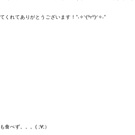
てありがとうございます！°˖✧◝(⁰▿⁰)◜✧˖°
べず。。。( ;∀;）