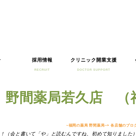
介
採用情報
クリニック開業支援
RECRUIT
DOCTOR SUPPORT
 野間薬局若久店 （
~福岡の薬局 野間薬局~
>
各店舗のブロ
！（会と書いて「や」と読むんですね、初めて知りました