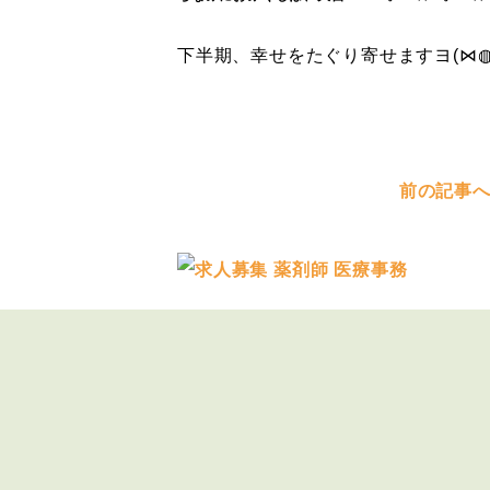
下半期、幸せをたぐり寄せますヨ(⋈◍
前の記事