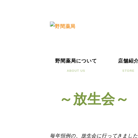
野間薬局について
店舗紹
ABOUT US
STORE
～放生会～
毎年恒例の、放生会に行ってきました