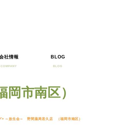
会社情報
BLOG
COMPANY
BLOG
福岡市南区）
グ
>
～放生会～ 野間薬局若久店 （福岡市南区）
）