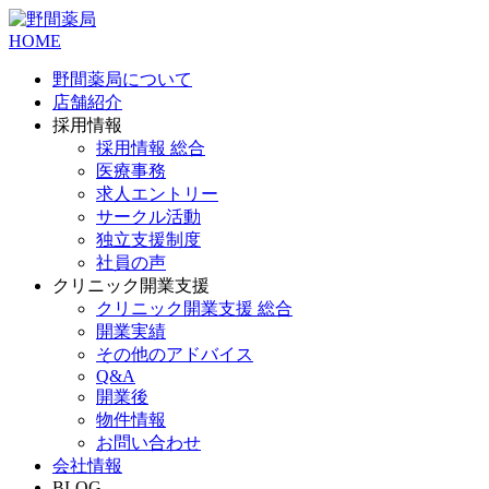
HOME
野間薬局について
店舗紹介
採用情報
採用情報 総合
医療事務
求人エントリー
サークル活動
独立支援制度
社員の声
クリニック開業支援
クリニック開業支援 総合
開業実績
その他のアドバイス
Q&A
開業後
物件情報
お問い合わせ
会社情報
BLOG