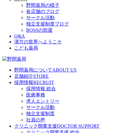
野間薬局の様子
各店舗のブログ
サークル活動
独立支援制度ブログ
BOSSの部屋
Q&A
漢方の世界へようこそ
こども薬局
野間薬局について
ABOUT US
店舗紹介
STORE
採用情報
RECRUIT
採用情報 総合
医療事務
求人エントリー
サークル活動
独立支援制度
社員の声
クリニック開業支援
DOCTOR SUPPORT
クリニック開業支援 総合