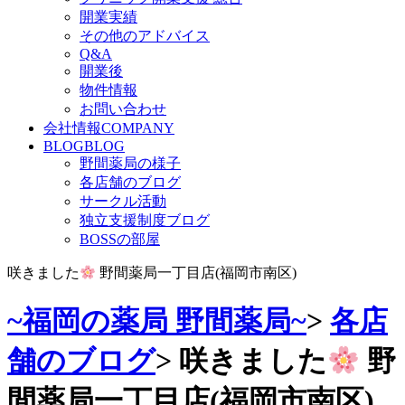
開業実績
その他のアドバイス
Q&A
開業後
物件情報
お問い合わせ
会社情報
COMPANY
BLOG
BLOG
野間薬局の様子
各店舗のブログ
サークル活動
独立支援制度ブログ
BOSSの部屋
咲きました
野間薬局一丁目店(福岡市南区)
~福岡の薬局 野間薬局~
>
各店
舗のブログ
>
咲きました
野
間薬局一丁目店(福岡市南区)