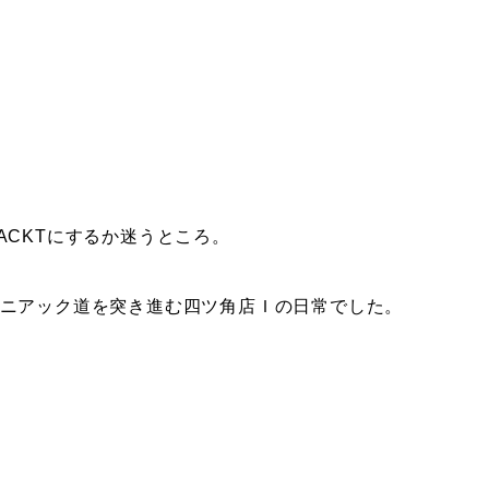
ACKTにするか迷うところ。
ニアック道を突き進む四ツ角店Ｉの日常でした。