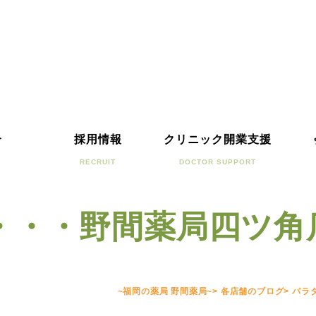
介
採用情報
クリニック開業支援
RECRUIT
DOCTOR SUPPORT
・・・野間薬局四ツ角
~福岡の薬局 野間薬局~
>
各店舗のブログ
>
パラ