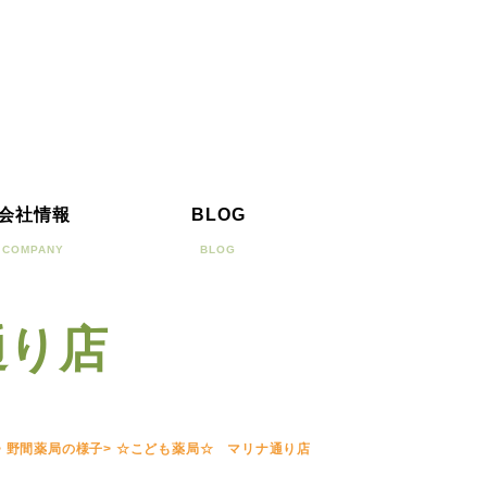
会社情報
BLOG
COMPANY
BLOG
通り店
>
野間薬局の様子
>
☆こども薬局☆ マリナ通り店