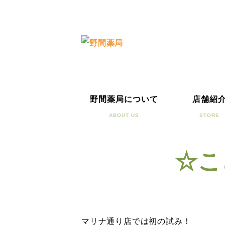
野間薬局について
店舗紹
ABOUT US
STORE
☆こ
マリナ通り店では初の試み！