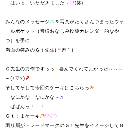
はいっ、いただきました～
♡
(笑)
みんなのメッセージ
💌
＆写真がたくさんつまったウォ
ールポケット（皆様おなじみ投薬カレンダー的なや
つ）を手に
満面の笑みのＧｔ先生(
*
´艸｀)
Ｇ先生の力作ですっっ
✨
喜んでくれてよかった～～～
～(≧▽≦)
💕
そしてそして今回のケーキはこちらっ
🌟
なにかな、なにかな～
♬
ばばんっ
！
！
！
Ｇｔくまケーキ
🎂
♡♡♡
困り眉がトレードマークのＧｔ先生をイメージしてＧ