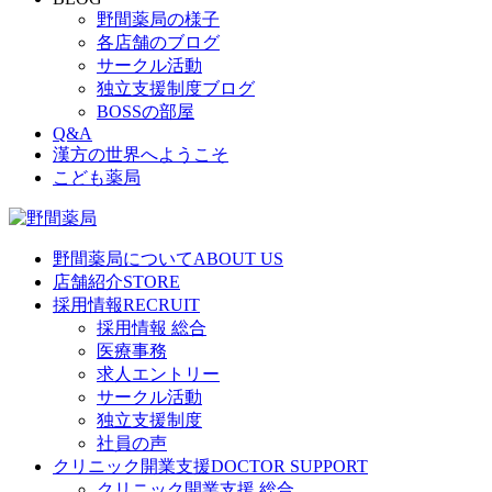
野間薬局の様子
各店舗のブログ
サークル活動
独立支援制度ブログ
BOSSの部屋
Q&A
漢方の世界へようこそ
こども薬局
野間薬局について
ABOUT US
店舗紹介
STORE
採用情報
RECRUIT
採用情報 総合
医療事務
求人エントリー
サークル活動
独立支援制度
社員の声
クリニック開業支援
DOCTOR SUPPORT
クリニック開業支援 総合