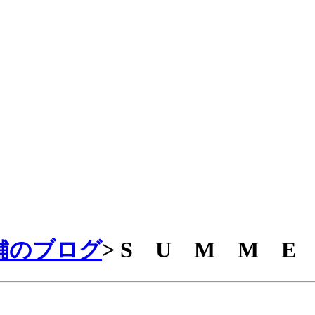
舗のブログ
>
S U M M E