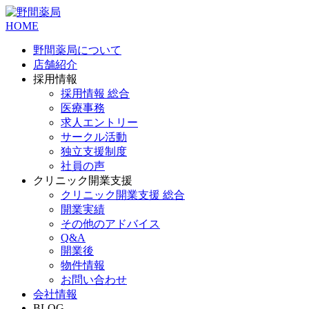
HOME
野間薬局について
店舗紹介
採用情報
採用情報 総合
医療事務
求人エントリー
サークル活動
独立支援制度
社員の声
クリニック開業支援
クリニック開業支援 総合
開業実績
その他のアドバイス
Q&A
開業後
物件情報
お問い合わせ
会社情報
BLOG