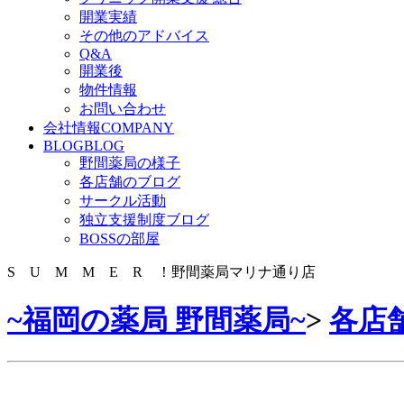
開業実績
その他のアドバイス
Q&A
開業後
物件情報
お問い合わせ
会社情報
COMPANY
BLOG
BLOG
野間薬局の様子
各店舗のブログ
サークル活動
独立支援制度ブログ
BOSSの部屋
S U M M E R ！野間薬局マリナ通り店
~福岡の薬局 野間薬局~
>
各店