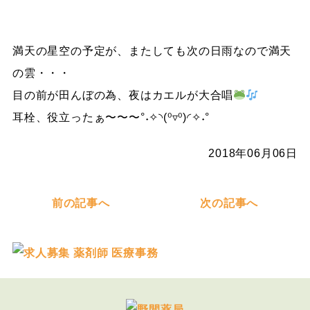
満天の星空の予定が、またしても次の日雨なので満天
の雲・・・
目の前が田んぼの為、夜はカエルが大合唱
耳栓、役立ったぁ〜〜〜°˖✧◝(⁰▿⁰)◜✧˖°
2018年06月06日
前の記事へ
次の記事へ