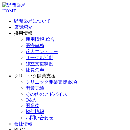
HOME
野間薬局について
店舗紹介
採用情報
採用情報 総合
医療事務
求人エントリー
サークル活動
独立支援制度
社員の声
クリニック開業支援
クリニック開業支援 総合
開業実績
その他のアドバイス
Q&A
開業後
物件情報
お問い合わせ
会社情報
BLOG