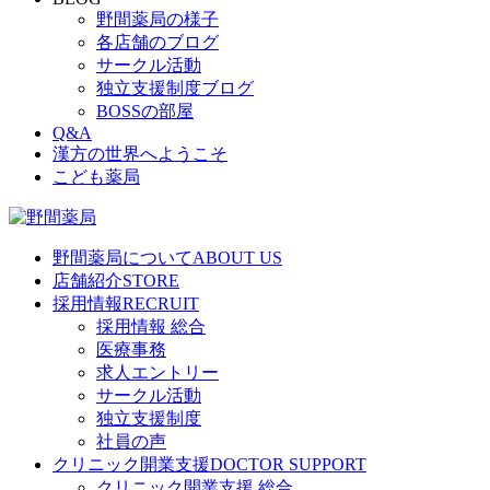
野間薬局の様子
各店舗のブログ
サークル活動
独立支援制度ブログ
BOSSの部屋
Q&A
漢方の世界へようこそ
こども薬局
野間薬局について
ABOUT US
店舗紹介
STORE
採用情報
RECRUIT
採用情報 総合
医療事務
求人エントリー
サークル活動
独立支援制度
社員の声
クリニック開業支援
DOCTOR SUPPORT
クリニック開業支援 総合