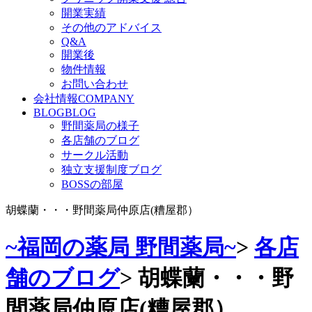
開業実績
その他のアドバイス
Q&A
開業後
物件情報
お問い合わせ
会社情報
COMPANY
BLOG
BLOG
野間薬局の様子
各店舗のブログ
サークル活動
独立支援制度ブログ
BOSSの部屋
胡蝶蘭・・・野間薬局仲原店(糟屋郡）
~福岡の薬局 野間薬局~
>
各店
舗のブログ
>
胡蝶蘭・・・野
間薬局仲原店(糟屋郡）