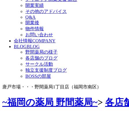
開業実績
その他のアドバイス
Q&A
開業後
物件情報
お問い合わせ
会社情報
COMPANY
BLOG
BLOG
野間薬局の様子
各店舗のブログ
サークル活動
独立支援制度ブログ
BOSSの部屋
唐戸市場・・・野間薬局1丁目店（福岡市南区）
~福岡の薬局 野間薬局~
>
各店