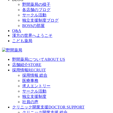
野間薬局の様子
各店舗のブログ
サークル活動
独立支援制度ブログ
BOSSの部屋
Q&A
漢方の世界へようこそ
こども薬局
野間薬局について
ABOUT US
店舗紹介
STORE
採用情報
RECRUIT
採用情報 総合
医療事務
求人エントリー
サークル活動
独立支援制度
社員の声
クリニック開業支援
DOCTOR SUPPORT
クリニック開業支援 総合