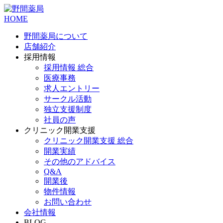
HOME
野間薬局について
店舗紹介
採用情報
採用情報 総合
医療事務
求人エントリー
サークル活動
独立支援制度
社員の声
クリニック開業支援
クリニック開業支援 総合
開業実績
その他のアドバイス
Q&A
開業後
物件情報
お問い合わせ
会社情報
BLOG