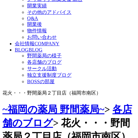
開業実績
その他のアドバイス
Q&A
開業後
物件情報
お問い合わせ
会社情報
COMPANY
BLOG
BLOG
野間薬局の様子
各店舗のブログ
サークル活動
独立支援制度ブログ
BOSSの部屋
花火・・・野間薬局２丁目店（福岡市南区）
~福岡の薬局 野間薬局~
>
各店
舗のブログ
>
花火・・・野間
薬局２丁目店（福岡市南区）