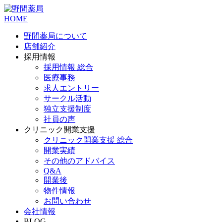
HOME
野間薬局について
店舗紹介
採用情報
採用情報 総合
医療事務
求人エントリー
サークル活動
独立支援制度
社員の声
クリニック開業支援
クリニック開業支援 総合
開業実績
その他のアドバイス
Q&A
開業後
物件情報
お問い合わせ
会社情報
BLOG