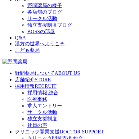
野間薬局の様子
各店舗のブログ
サークル活動
独立支援制度ブログ
BOSSの部屋
Q&A
漢方の世界へようこそ
こども薬局
野間薬局について
ABOUT US
店舗紹介
STORE
採用情報
RECRUIT
採用情報 総合
医療事務
求人エントリー
サークル活動
独立支援制度
社員の声
クリニック開業支援
DOCTOR SUPPORT
クリニック開業支援 総合