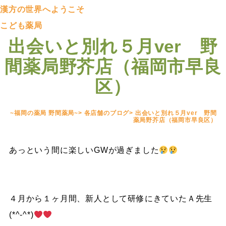
漢方の世界へようこそ
こども薬局
出会いと別れ５月ver 野
間薬局野芥店（福岡市早良
区）
~福岡の薬局 野間薬局~
>
各店舗のブログ
>
出会いと別れ５月ver 野間
薬局野芥店（福岡市早良区）
あっという間に楽しいGWが過ぎました
４月から１ヶ月間、新人として研修にきていたＡ先生
(*^-^*)