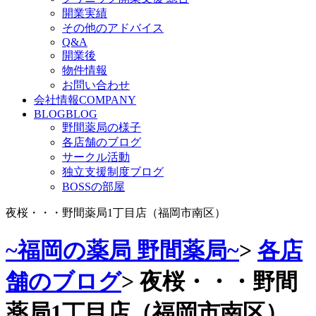
開業実績
その他のアドバイス
Q&A
開業後
物件情報
お問い合わせ
会社情報
COMPANY
BLOG
BLOG
野間薬局の様子
各店舗のブログ
サークル活動
独立支援制度ブログ
BOSSの部屋
夜桜・・・野間薬局1丁目店（福岡市南区）
~福岡の薬局 野間薬局~
>
各店
舗のブログ
>
夜桜・・・野間
薬局1丁目店（福岡市南区）