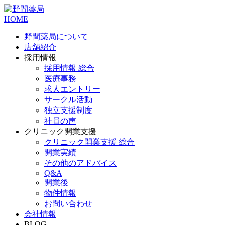
HOME
野間薬局について
店舗紹介
採用情報
採用情報 総合
医療事務
求人エントリー
サークル活動
独立支援制度
社員の声
クリニック開業支援
クリニック開業支援 総合
開業実績
その他のアドバイス
Q&A
開業後
物件情報
お問い合わせ
会社情報
BLOG