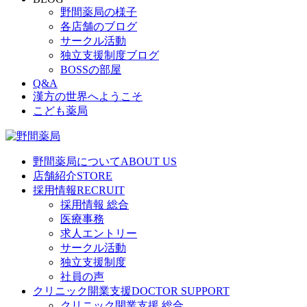
野間薬局の様子
各店舗のブログ
サークル活動
独立支援制度ブログ
BOSSの部屋
Q&A
漢方の世界へようこそ
こども薬局
野間薬局について
ABOUT US
店舗紹介
STORE
採用情報
RECRUIT
採用情報 総合
医療事務
求人エントリー
サークル活動
独立支援制度
社員の声
クリニック開業支援
DOCTOR SUPPORT
クリニック開業支援 総合