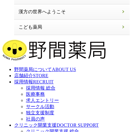
漢方の世界へようこそ
こども薬局
野間薬局について
ABOUT US
店舗紹介
STORE
採用情報
RECRUIT
採用情報 総合
医療事務
求人エントリー
サークル活動
独立支援制度
社員の声
クリニック開業支援
DOCTOR SUPPORT
クリニック開業支援 総合