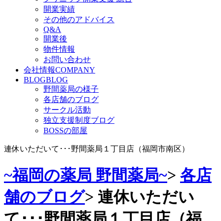
開業実績
その他のアドバイス
Q&A
開業後
物件情報
お問い合わせ
会社情報
COMPANY
BLOG
BLOG
野間薬局の様子
各店舗のブログ
サークル活動
独立支援制度ブログ
BOSSの部屋
連休いただいて･･･野間薬局１丁目店（福岡市南区）
~福岡の薬局 野間薬局~
>
各店
舗のブログ
>
連休いただい
て･･･野間薬局１丁目店（福