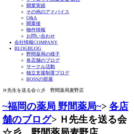
開業実績
その他のアドバイス
Q&A
開業後
物件情報
お問い合わせ
会社情報
COMPANY
BLOG
BLOG
野間薬局の様子
各店舗のブログ
サークル活動
独立支援制度ブログ
BOSSの部屋
Ｈ先生を送る会☆彡 野間薬局麦野店
~福岡の薬局 野間薬局~
>
各店
舗のブログ
>
Ｈ先生を送る会
☆彡 野間薬局麦野店