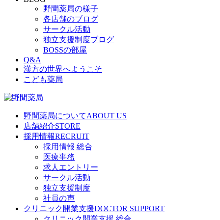
野間薬局の様子
各店舗のブログ
サークル活動
独立支援制度ブログ
BOSSの部屋
Q&A
漢方の世界へようこそ
こども薬局
野間薬局について
ABOUT US
店舗紹介
STORE
採用情報
RECRUIT
採用情報 総合
医療事務
求人エントリー
サークル活動
独立支援制度
社員の声
クリニック開業支援
DOCTOR SUPPORT
クリニック開業支援 総合