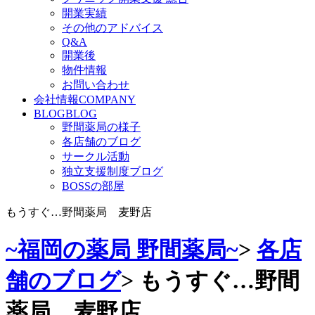
開業実績
その他のアドバイス
Q&A
開業後
物件情報
お問い合わせ
会社情報
COMPANY
BLOG
BLOG
野間薬局の様子
各店舗のブログ
サークル活動
独立支援制度ブログ
BOSSの部屋
もうすぐ…野間薬局 麦野店
~福岡の薬局 野間薬局~
>
各店
舗のブログ
>
もうすぐ…野間
薬局 麦野店