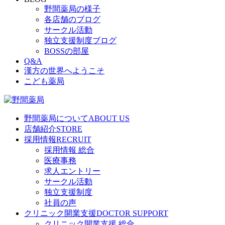
野間薬局の様子
各店舗のブログ
サークル活動
独立支援制度ブログ
BOSSの部屋
Q&A
漢方の世界へようこそ
こども薬局
野間薬局について
ABOUT US
店舗紹介
STORE
採用情報
RECRUIT
採用情報 総合
医療事務
求人エントリー
サークル活動
独立支援制度
社員の声
クリニック開業支援
DOCTOR SUPPORT
クリニック開業支援 総合