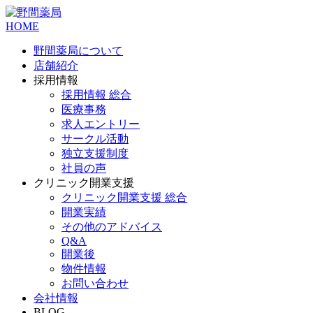
HOME
野間薬局について
店舗紹介
採用情報
採用情報 総合
医療事務
求人エントリー
サークル活動
独立支援制度
社員の声
クリニック開業支援
クリニック開業支援 総合
開業実績
その他のアドバイス
Q&A
開業後
物件情報
お問い合わせ
会社情報
BLOG