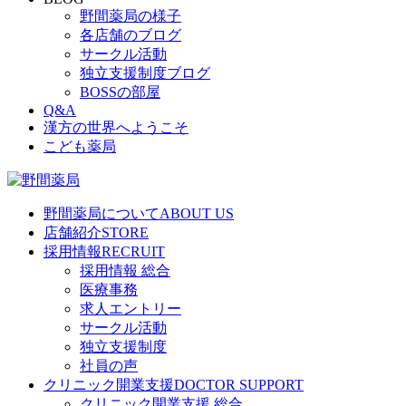
野間薬局の様子
各店舗のブログ
サークル活動
独立支援制度ブログ
BOSSの部屋
Q&A
漢方の世界へようこそ
こども薬局
野間薬局について
ABOUT US
店舗紹介
STORE
採用情報
RECRUIT
採用情報 総合
医療事務
求人エントリー
サークル活動
独立支援制度
社員の声
クリニック開業支援
DOCTOR SUPPORT
クリニック開業支援 総合