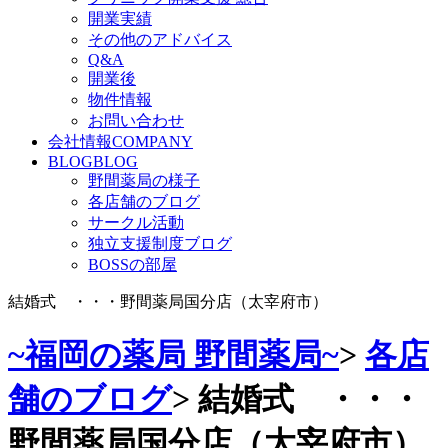
開業実績
その他のアドバイス
Q&A
開業後
物件情報
お問い合わせ
会社情報
COMPANY
BLOG
BLOG
野間薬局の様子
各店舗のブログ
サークル活動
独立支援制度ブログ
BOSSの部屋
結婚式 ・・・野間薬局国分店（太宰府市）
~福岡の薬局 野間薬局~
>
各店
舗のブログ
>
結婚式 ・・・
野間薬局国分店（太宰府市）