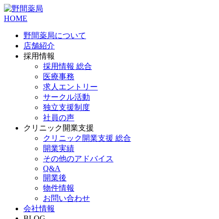
HOME
野間薬局について
店舗紹介
採用情報
採用情報 総合
医療事務
求人エントリー
サークル活動
独立支援制度
社員の声
クリニック開業支援
クリニック開業支援 総合
開業実績
その他のアドバイス
Q&A
開業後
物件情報
お問い合わせ
会社情報
BLOG