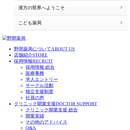
漢方の世界へようこそ
こども薬局
野間薬局について
ABOUT US
店舗紹介
STORE
採用情報
RECRUIT
採用情報 総合
医療事務
求人エントリー
サークル活動
独立支援制度
社員の声
クリニック開業支援
DOCTOR SUPPORT
クリニック開業支援 総合
開業実績
その他のアドバイス
Q&A