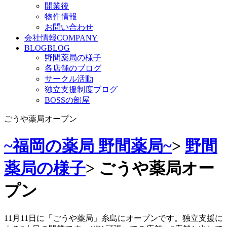
開業後
物件情報
お問い合わせ
会社情報
COMPANY
BLOG
BLOG
野間薬局の様子
各店舗のブログ
サークル活動
独立支援制度ブログ
BOSSの部屋
ごうや薬局オープン
~福岡の薬局 野間薬局~
>
野間
薬局の様子
>
ごうや薬局オー
プン
11月11日に「ごうや薬局」糸島にオープンです。独立支援に