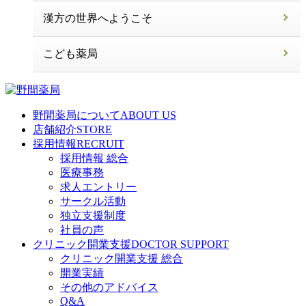
漢方の世界へようこそ
こども薬局
野間薬局について
ABOUT US
店舗紹介
STORE
採用情報
RECRUIT
採用情報 総合
医療事務
求人エントリー
サークル活動
独立支援制度
社員の声
クリニック開業支援
DOCTOR SUPPORT
クリニック開業支援 総合
開業実績
その他のアドバイス
Q&A