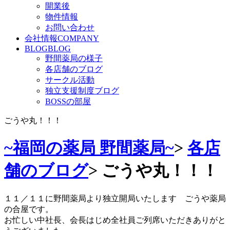
開業後
物件情報
お問い合わせ
会社情報
COMPANY
BLOG
BLOG
野間薬局の様子
各店舗のブログ
サークル活動
独立支援制度ブログ
BOSSの部屋
ごうや丸！！！
~福岡の薬局 野間薬局~
>
各店
舗のブログ
>
ごうや丸！！！
１１／１１に野間薬局より独立開局いたします ごうや薬局
の合屋です。
お忙しい中社長、会長はじめ全社員ご列席いただきありがと