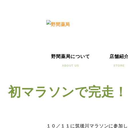
野間薬局について
店舗紹
ABOUT US
STORE
初マラソンで完走！
１０／１１に筑後川マラソンに参加し