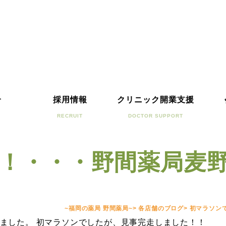
介
採用情報
クリニック開業支援
RECRUIT
DOCTOR SUPPORT
！・・・野間薬局麦
~福岡の薬局 野間薬局~
>
各店舗のブログ
>
初マラソン
ました。 初マラソンでしたが、見事完走しました！！