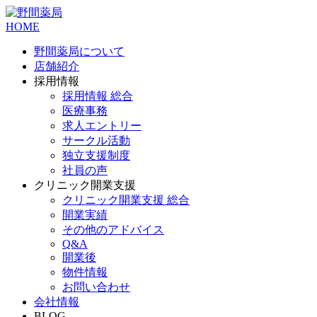
HOME
野間薬局について
店舗紹介
採用情報
採用情報 総合
医療事務
求人エントリー
サークル活動
独立支援制度
社員の声
クリニック開業支援
クリニック開業支援 総合
開業実績
その他のアドバイス
Q&A
開業後
物件情報
お問い合わせ
会社情報
BLOG