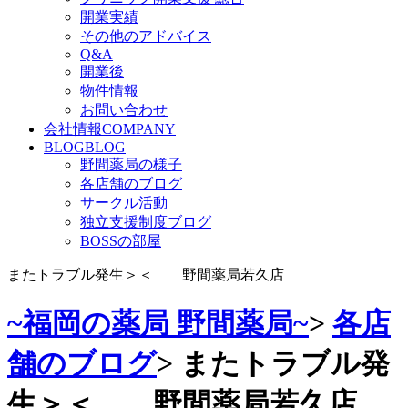
開業実績
その他のアドバイス
Q&A
開業後
物件情報
お問い合わせ
会社情報
COMPANY
BLOG
BLOG
野間薬局の様子
各店舗のブログ
サークル活動
独立支援制度ブログ
BOSSの部屋
またトラブル発生＞＜ 野間薬局若久店
~福岡の薬局 野間薬局~
>
各店
舗のブログ
>
またトラブル発
生＞＜ 野間薬局若久店