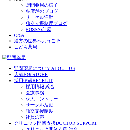
野間薬局の様子
各店舗のブログ
サークル活動
独立支援制度ブログ
BOSSの部屋
Q&A
漢方の世界へようこそ
こども薬局
野間薬局について
ABOUT US
店舗紹介
STORE
採用情報
RECRUIT
採用情報 総合
医療事務
求人エントリー
サークル活動
独立支援制度
社員の声
クリニック開業支援
DOCTOR SUPPORT
クリニック開業支援 総合