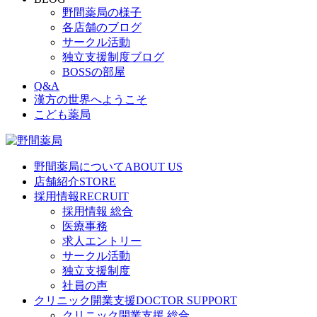
野間薬局の様子
各店舗のブログ
サークル活動
独立支援制度ブログ
BOSSの部屋
Q&A
漢方の世界へようこそ
こども薬局
野間薬局について
ABOUT US
店舗紹介
STORE
採用情報
RECRUIT
採用情報 総合
医療事務
求人エントリー
サークル活動
独立支援制度
社員の声
クリニック開業支援
DOCTOR SUPPORT
クリニック開業支援 総合