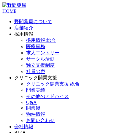
HOME
野間薬局について
店舗紹介
採用情報
採用情報 総合
医療事務
求人エントリー
サークル活動
独立支援制度
社員の声
クリニック開業支援
クリニック開業支援 総合
開業実績
その他のアドバイス
Q&A
開業後
物件情報
お問い合わせ
会社情報
BLOG