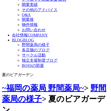
開業実績
その他のアドバイス
Q&A
開業後
物件情報
お問い合わせ
会社情報
COMPANY
BLOG
BLOG
野間薬局の様子
各店舗のブログ
サークル活動
独立支援制度ブログ
BOSSの部屋
夏のビアガーデン
~福岡の薬局 野間薬局~
>
野間
薬局の様子
>
夏のビアガーデ
ン