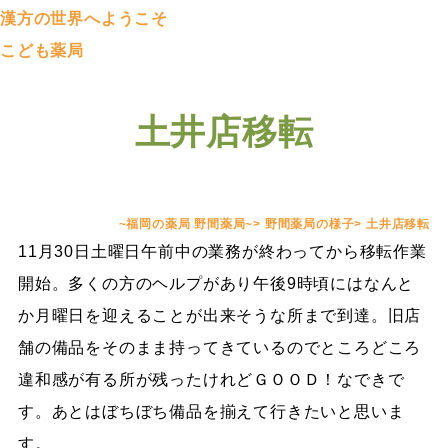
漢方の世界へようこそ
こども薬局
土井店移転
~福岡の薬局 野間薬局~
>
野間薬局の様子
>
土井店移転
11月30日土曜日午前中の業務が終わってから移転作業
開始。多くの方のヘルプがあり午後9時頃にはなんと
か月曜日を迎えることが出来そうな所まで到達。旧店
舗の備品をそのまま持ってきているのでところどころ
違和感が有る所が残ったけれどＧＯＯＤ！なできで
す。あとはぼちぼち備品を揃えて行きたいと思いま
す。