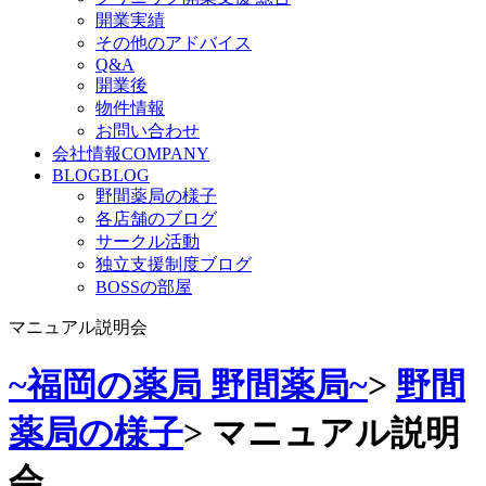
開業実績
その他のアドバイス
Q&A
開業後
物件情報
お問い合わせ
会社情報
COMPANY
BLOG
BLOG
野間薬局の様子
各店舗のブログ
サークル活動
独立支援制度ブログ
BOSSの部屋
マニュアル説明会
~福岡の薬局 野間薬局~
>
野間
薬局の様子
>
マニュアル説明
会