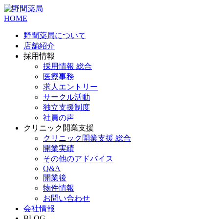
HOME
野間薬局について
店舗紹介
採用情報
採用情報 総合
医療事務
求人エントリー
サークル活動
独立支援制度
社員の声
クリニック開業支援
クリニック開業支援 総合
開業実績
その他のアドバイス
Q&A
開業後
物件情報
お問い合わせ
会社情報
BLOG