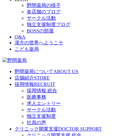
野間薬局の様子
各店舗のブログ
サークル活動
独立支援制度ブログ
BOSSの部屋
Q&A
漢方の世界へようこそ
こども薬局
野間薬局について
ABOUT US
店舗紹介
STORE
採用情報
RECRUIT
採用情報 総合
医療事務
求人エントリー
サークル活動
独立支援制度
社員の声
クリニック開業支援
DOCTOR SUPPORT
クリニック開業支援 総合