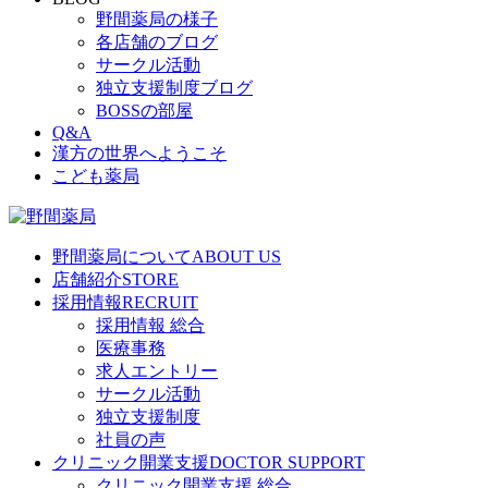
野間薬局の様子
各店舗のブログ
サークル活動
独立支援制度ブログ
BOSSの部屋
Q&A
漢方の世界へようこそ
こども薬局
野間薬局について
ABOUT US
店舗紹介
STORE
採用情報
RECRUIT
採用情報 総合
医療事務
求人エントリー
サークル活動
独立支援制度
社員の声
クリニック開業支援
DOCTOR SUPPORT
クリニック開業支援 総合