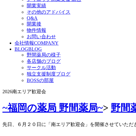
開業実績
その他のアドバイス
Q&A
開業後
物件情報
お問い合わせ
会社情報
COMPANY
BLOG
BLOG
野間薬局の様子
各店舗のブログ
サークル活動
独立支援制度ブログ
BOSSの部屋
2026南エリア歓迎会
~福岡の薬局 野間薬局~
>
野間
先日、６月２０日に「南エリア歓迎会」を開催させていただ