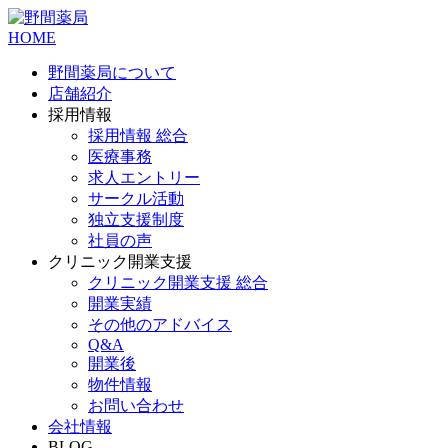
HOME
野間薬局について
店舗紹介
採用情報
採用情報 総合
医療事務
求人エントリー
サークル活動
独立支援制度
社員の声
クリニック開業支援
クリニック開業支援 総合
開業実績
その他のアドバイス
Q&A
開業後
物件情報
お問い合わせ
会社情報
BLOG