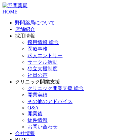
HOME
野間薬局について
店舗紹介
採用情報
採用情報 総合
医療事務
求人エントリー
サークル活動
独立支援制度
社員の声
クリニック開業支援
クリニック開業支援 総合
開業実績
その他のアドバイス
Q&A
開業後
物件情報
お問い合わせ
会社情報
BLOG