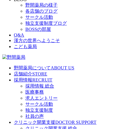
野間薬局の様子
各店舗のブログ
サークル活動
独立支援制度ブログ
BOSSの部屋
Q&A
漢方の世界へようこそ
こども薬局
野間薬局について
ABOUT US
店舗紹介
STORE
採用情報
RECRUIT
採用情報 総合
医療事務
求人エントリー
サークル活動
独立支援制度
社員の声
クリニック開業支援
DOCTOR SUPPORT
クリニック開業支援 総合