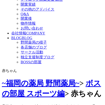
開業実績
その他のアドバイス
Q&A
開業後
物件情報
お問い合わせ
会社情報
COMPANY
BLOG
BLOG
野間薬局の様子
各店舗のブログ
サークル活動
独立支援制度ブログ
BOSSの部屋
赤ちゃん
~福岡の薬局 野間薬局~
>
ボス
の部屋 スポーツ編
>
赤ちゃん