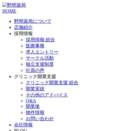
HOME
野間薬局について
店舗紹介
採用情報
採用情報 総合
医療事務
求人エントリー
サークル活動
独立支援制度
社員の声
クリニック開業支援
クリニック開業支援 総合
開業実績
その他のアドバイス
Q&A
開業後
物件情報
お問い合わせ
会社情報
BLOG