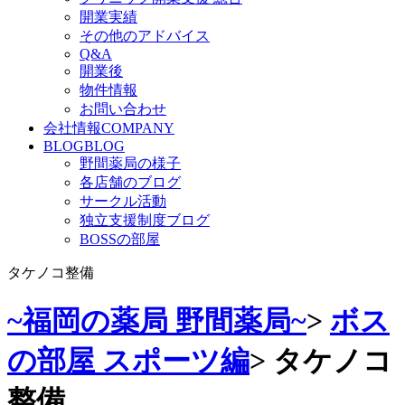
開業実績
その他のアドバイス
Q&A
開業後
物件情報
お問い合わせ
会社情報
COMPANY
BLOG
BLOG
野間薬局の様子
各店舗のブログ
サークル活動
独立支援制度ブログ
BOSSの部屋
タケノコ整備
~福岡の薬局 野間薬局~
>
ボス
の部屋 スポーツ編
>
タケノコ
整備