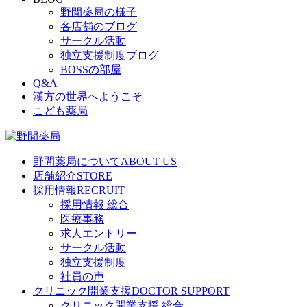
野間薬局の様子
各店舗のブログ
サークル活動
独立支援制度ブログ
BOSSの部屋
Q&A
漢方の世界へようこそ
こども薬局
野間薬局について
ABOUT US
店舗紹介
STORE
採用情報
RECRUIT
採用情報 総合
医療事務
求人エントリー
サークル活動
独立支援制度
社員の声
クリニック開業支援
DOCTOR SUPPORT
クリニック開業支援 総合