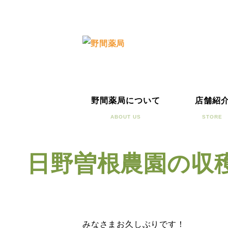
野間薬局について
店舗紹
ABOUT US
STORE
日野曽根農園の収
みなさまお久しぶりです！