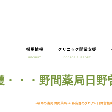
介
採用情報
クリニック開業支援
RECRUIT
DOCTOR SUPPORT
穫・・・野間薬局日野
~福岡の薬局 野間薬局~
>
各店舗のブログ
>
日野曽根