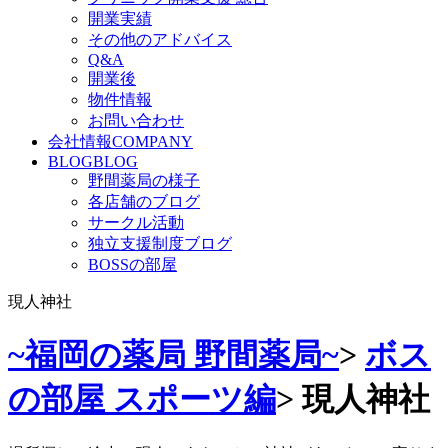
開業実績
その他のアドバイス
Q&A
開業後
物件情報
お問い合わせ
会社情報
COMPANY
BLOG
BLOG
野間薬局の様子
各店舗のブログ
サークル活動
独立支援制度ブログ
BOSSの部屋
現人神社
~福岡の薬局 野間薬局~
>
ボス
の部屋 スポーツ編
>
現人神社