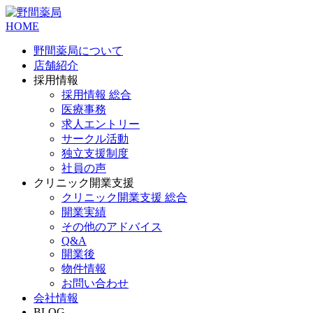
HOME
野間薬局について
店舗紹介
採用情報
採用情報 総合
医療事務
求人エントリー
サークル活動
独立支援制度
社員の声
クリニック開業支援
クリニック開業支援 総合
開業実績
その他のアドバイス
Q&A
開業後
物件情報
お問い合わせ
会社情報
BLOG