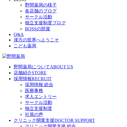
野間薬局の様子
各店舗のブログ
サークル活動
独立支援制度ブログ
BOSSの部屋
Q&A
漢方の世界へようこそ
こども薬局
野間薬局について
ABOUT US
店舗紹介
STORE
採用情報
RECRUIT
採用情報 総合
医療事務
求人エントリー
サークル活動
独立支援制度
社員の声
クリニック開業支援
DOCTOR SUPPORT
クリニック開業支援 総合