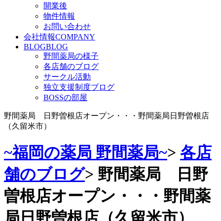
開業後
物件情報
お問い合わせ
会社情報
COMPANY
BLOG
BLOG
野間薬局の様子
各店舗のブログ
サークル活動
独立支援制度ブログ
BOSSの部屋
野間薬局 日野曽根店オープン・・・野間薬局日野曽根店
（久留米市）
~福岡の薬局 野間薬局~
>
各店
舗のブログ
>
野間薬局 日野
曽根店オープン・・・野間薬
局日野曽根店（久留米市）