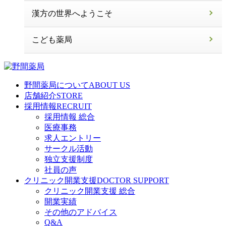
漢方の世界へようこそ
こども薬局
野間薬局について
ABOUT US
店舗紹介
STORE
採用情報
RECRUIT
採用情報 総合
医療事務
求人エントリー
サークル活動
独立支援制度
社員の声
クリニック開業支援
DOCTOR SUPPORT
クリニック開業支援 総合
開業実績
その他のアドバイス
Q&A