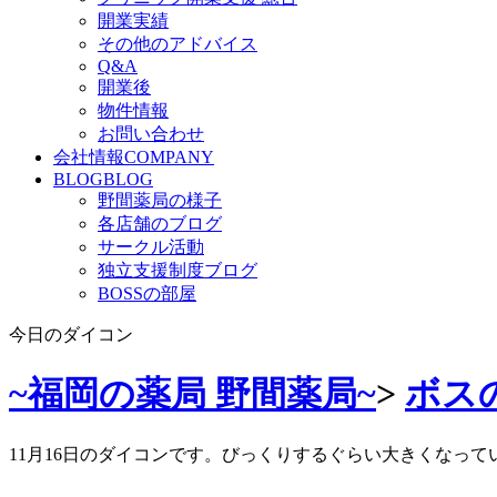
開業実績
その他のアドバイス
Q&A
開業後
物件情報
お問い合わせ
会社情報
COMPANY
BLOG
BLOG
野間薬局の様子
各店舗のブログ
サークル活動
独立支援制度ブログ
BOSSの部屋
今日のダイコン
~福岡の薬局 野間薬局~
>
ボス
11月16日のダイコンです。びっくりするぐらい大きくなっ