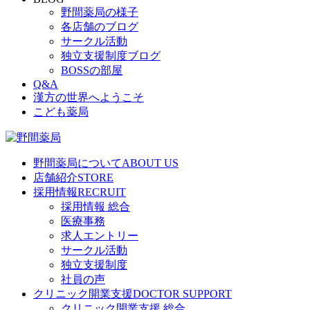
野間薬局の様子
各店舗のブログ
サークル活動
独立支援制度ブログ
BOSSの部屋
Q&A
漢方の世界へようこそ
こども薬局
野間薬局について
ABOUT US
店舗紹介
STORE
採用情報
RECRUIT
採用情報 総合
医療事務
求人エントリー
サークル活動
独立支援制度
社員の声
クリニック開業支援
DOCTOR SUPPORT
クリニック開業支援 総合