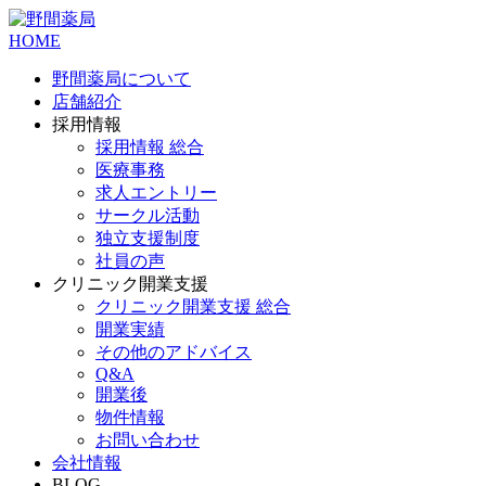
HOME
野間薬局について
店舗紹介
採用情報
採用情報 総合
医療事務
求人エントリー
サークル活動
独立支援制度
社員の声
クリニック開業支援
クリニック開業支援 総合
開業実績
その他のアドバイス
Q&A
開業後
物件情報
お問い合わせ
会社情報
BLOG