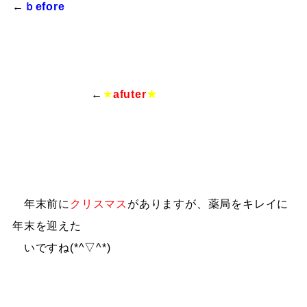
←
ｂefore
←
★
afuter
★
年末前に
クリスマス
がありますが、薬局をキレイに
年末を迎えた
いですね(*^▽^*)