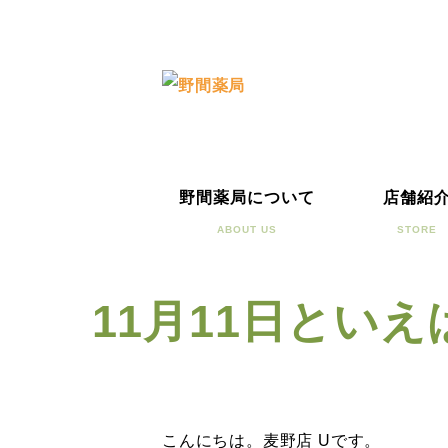
野間薬局について
店舗紹
ABOUT US
STORE
11月11日とい
こんにちは。麦野店 Uです。