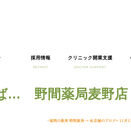
介
採用情報
クリニック開業支援
RECRUIT
DOCTOR SUPPORT
えば… 野間薬局麦野
~福岡の薬局 野間薬局~
>
各店舗のブログ
>
11月