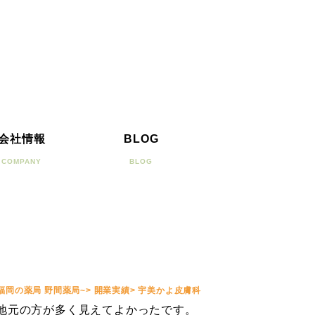
会社情報
BLOG
COMPANY
BLOG
福岡の薬局 野間薬局~
>
開業実績
>
宇美かよ皮膚科
が地元の方が多く見えてよかったです。