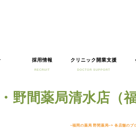
介
採用情報
クリニック開業支援
RECRUIT
DOCTOR SUPPORT
・野間薬局清水店（
~福岡の薬局 野間薬局~
>
各店舗のブ