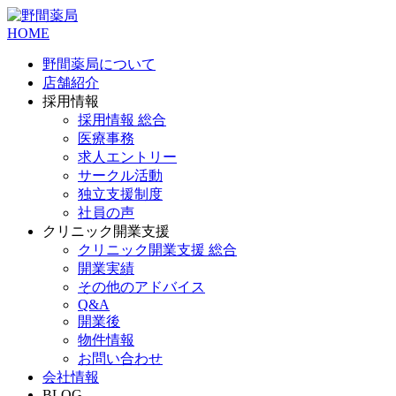
HOME
野間薬局について
店舗紹介
採用情報
採用情報 総合
医療事務
求人エントリー
サークル活動
独立支援制度
社員の声
クリニック開業支援
クリニック開業支援 総合
開業実績
その他のアドバイス
Q&A
開業後
物件情報
お問い合わせ
会社情報
BLOG