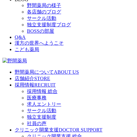
野間薬局の様子
各店舗のブログ
サークル活動
独立支援制度ブログ
BOSSの部屋
Q&A
漢方の世界へようこそ
こども薬局
野間薬局について
ABOUT US
店舗紹介
STORE
採用情報
RECRUIT
採用情報 総合
医療事務
求人エントリー
サークル活動
独立支援制度
社員の声
クリニック開業支援
DOCTOR SUPPORT
クリニック開業支援 総合