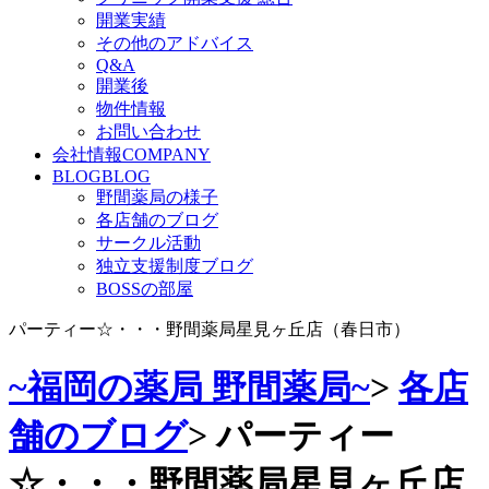
開業実績
その他のアドバイス
Q&A
開業後
物件情報
お問い合わせ
会社情報
COMPANY
BLOG
BLOG
野間薬局の様子
各店舗のブログ
サークル活動
独立支援制度ブログ
BOSSの部屋
パーティー☆・・・野間薬局星見ヶ丘店（春日市）
~福岡の薬局 野間薬局~
>
各店
舗のブログ
>
パーティー
☆・・・野間薬局星見ヶ丘店