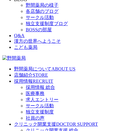
野間薬局の様子
各店舗のブログ
サークル活動
独立支援制度ブログ
BOSSの部屋
Q&A
漢方の世界へようこそ
こども薬局
野間薬局について
ABOUT US
店舗紹介
STORE
採用情報
RECRUIT
採用情報 総合
医療事務
求人エントリー
サークル活動
独立支援制度
社員の声
クリニック開業支援
DOCTOR SUPPORT
クリニック開業支援 総合