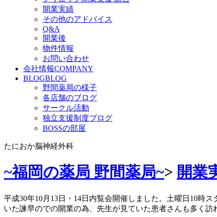
開業実績
その他のアドバイス
Q&A
開業後
物件情報
お問い合わせ
会社情報
COMPANY
BLOG
BLOG
野間薬局の様子
各店舗のブログ
サークル活動
独立支援制度ブログ
BOSSの部屋
たにおか脳神経外科
~福岡の薬局 野間薬局~
>
開業
平成30年10月13日・14日内覧会開催しました。土曜日10
いた諫早のでの開業の為、先生が見ていた患者さんも多く訪