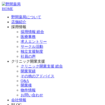
HOME
野間薬局について
店舗紹介
採用情報
採用情報 総合
医療事務
求人エントリー
サークル活動
独立支援制度
社員の声
クリニック開業支援
クリニック開業支援 総合
開業実績
その他のアドバイス
Q&A
開業後
物件情報
お問い合わせ
会社情報
BLOG